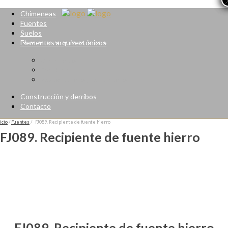
Chimeneas
Fuentes
Suelos
Elementos arquitectónicos
Ornamentos
Esculturas
Reproducciones y realizaciones
Construcción y derribos
Contacto
icio
/
Fuentes
/ FJ089. Recipiente de fuente hierro
FJ089. Recipiente de fuente hierro
FJ089. Recipiente de fuente hierro