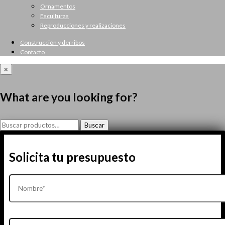
Ornamentos
Esculturas
Reproducciones y realizaciones
Construcción y derribos
Contacto
×
What are you looking for?
Buscar
Buscar
por:
Solicita tu presupuesto