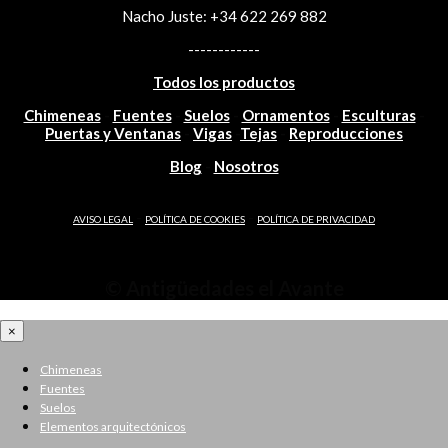
Nacho Juste: +34 622 269 882
funciones
desaparecerán
------------
del sitio web.
Todos los productos
Chimeneas
-
Fuentes
-
Suelos
-
Ornamentos
-
Esculturas
-
Marketing
Puertas y Ventanas
-
Vigas
-
Tejas
-
Reproducciones
Al compartir sus
intereses y
Blog
-
Nosotros
comportamiento
mientras visita
-
-
nuestro sitio,
AVISO LEGAL
POLÍTICA DE COOKIES
POLÍTICA DE PRIVACIDAD
aumenta las
posibilidades de
ver contenido y
© Antigüedades el Avante
ofertas
personalizados.
×
Chimeneas
Fuentes
Suelos
Elementos arquitectónicos