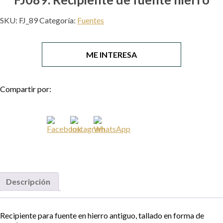
SKU:
FJ_89
Categoría:
Fuentes
ME INTERESA
Compartir por:
Necesario
Estas
cookies no
son
opcionales.
Son
necesarias
para que el
sitio web
funcione.
Descripción
Estadísticas
Recipiente para fuente en hierro antiguo, tallado en forma de
Para que