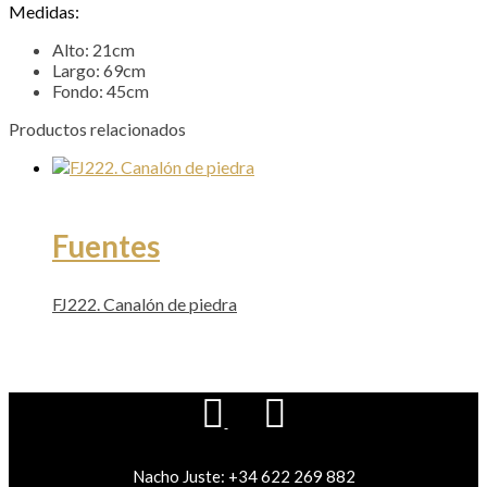
Medidas:
podamos
mejorar la
Alto: 21cm
funcionalidad
Largo: 69cm
y la
Fondo: 45cm
estructura
del sitio web,
Productos relacionados
en función de
cómo se
utiliza el sitio
web.
Fuentes
Experiencia
Para que
FJ222. Canalón de piedra
nuestro sitio
web funcione
lo mejor
posible
durante su
visita. Si
rechaza estas
cookies,
Nacho Juste: +34 622 269 882
algunas