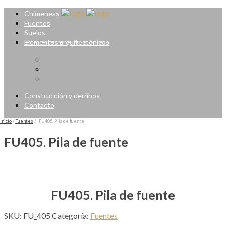
Chimeneas
Fuentes
Suelos
Elementos arquitectónicos
Ornamentos
Esculturas
Reproducciones y realizaciones
Construcción y derribos
Contacto
Inicio
/
Fuentes
/ FU405. Pila de fuente
FU405. Pila de fuente
FU405. Pila de fuente
SKU:
FU_405
Categoría:
Fuentes