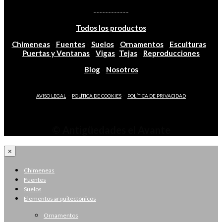
funciones
------------
desaparecerán
del sitio web.
Todos los productos
Chimeneas
-
Fuentes
-
Suelos
-
Ornamentos
-
Esculturas
-
Puertas y Ventanas
-
Vigas
-
Tejas
-
Reproducciones
Marketing
Blog
-
Nosotros
Al compartir sus
intereses y
comportamiento
-
-
AVISO LEGAL
POLÍTICA DE COOKIES
POLÍTICA DE PRIVACIDAD
mientras visita
nuestro sitio,
aumenta las
posibilidades de
© Antigüedades el Avante
ver contenido y
ofertas
×
personalizados.
Chimeneas
Fuentes
Suelos
Elementos arquitectónicos
Ornamentos