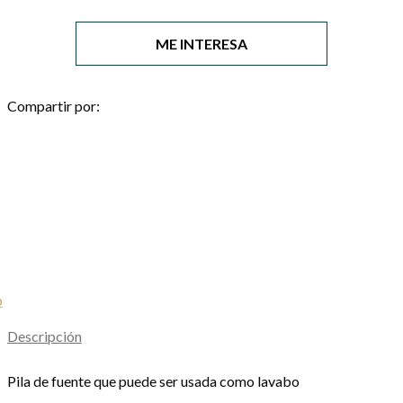
ME INTERESA
Compartir por:
Necesario
Estas
cookies no
son
opcionales.
Son
necesarias
para que el
sitio web
funcione.
Descripción
Pila de fuente que puede ser usada como lavabo
Estadísticas
Para que