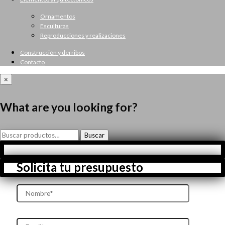
Ornamentos
Esculturas
Reproducciones y realizaciones
Construcción y derribos
Contacto
×
What are you looking for?
Buscar
Buscar
por:
Solicita tu presupuesto