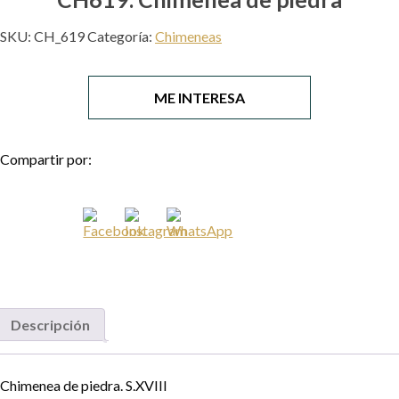
SKU:
CH_619
Categoría:
Chimeneas
ME INTERESA
Compartir por:
Necesario
Estas
cookies no
son
opcionales.
Son
necesarias
para que el
sitio web
funcione.
Descripción
Estadísticas
Chimenea de piedra. S.XVIII
Para que