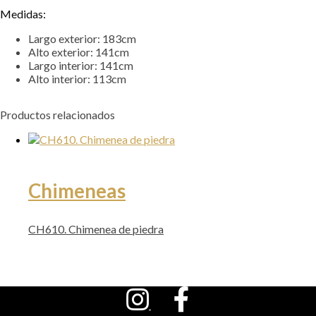
podamos
Medidas:
mejorar la
Largo exterior: 183cm
funcionalidad
Alto exterior: 141cm
y la
Largo interior: 141cm
estructura
Alto interior: 113cm
del sitio web,
en función de
cómo se
Productos relacionados
utiliza el sitio
web.
Experiencia
Chimeneas
Para que
nuestro sitio
web funcione
CH610. Chimenea de piedra
lo mejor
posible
durante su
visita. Si
rechaza estas
cookies,
algunas