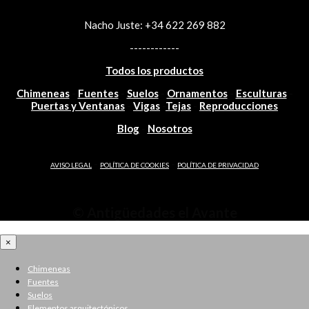
funciones
Nacho Juste: +34 622 269 882
desaparecerán
del sitio web.
------------
Todos los productos
Marketing
Chimeneas
-
Fuentes
-
Suelos
-
Ornamentos
-
Esculturas
-
Al compartir sus
Puertas y Ventanas
-
Vigas
-
Tejas
-
Reproducciones
intereses y
comportamiento
Blog
-
Nosotros
mientras visita
nuestro sitio,
-
-
aumenta las
AVISO LEGAL
POLÍTICA DE COOKIES
POLÍTICA DE PRIVACIDAD
posibilidades de
ver contenido y
ofertas
© Antigüedades el Avante
personalizados.
×
Chimeneas
Fuentes
Suelos
Elementos arquitectónicos